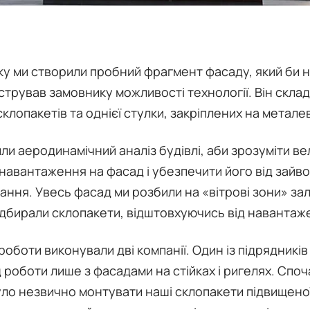
ку ми створили пробний фрагмент фасаду, який би 
трував замовнику можливості технології. Він склад
клопакетів та однієї стулки, закріплених на металев
ли аеродинамічний аналіз будівлі, аби зрозуміти в
 навантаження на фасад і убезпечити його від зайв
ання. Увесь фасад ми розбили на «вітрові зони» за
підбирали склопакети, відштовхуючись від навантаж
оботи виконували дві компанії. Один із підрядників
 роботи лише з фасадами на стійках і ригелях. Споч
уло незвично монтувати наші склопакети підвищеної