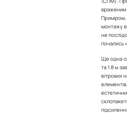
(СПМ). Пр
враженим 
Приміром,
монтажу в
не послідо
почались 
Ще одна ос
та 1.8 м з
вітрових 
елементів
естетични
склопакет
підсиленн