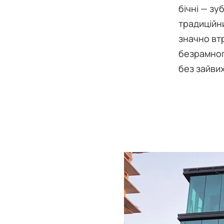
бічні — зу
традиційни
значно втр
безрамног
без зайви