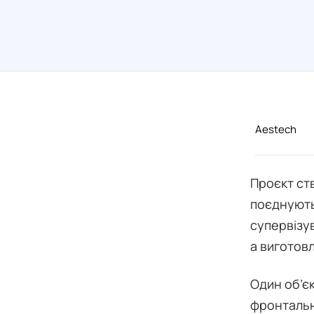
Aestech
Проєкт ст
поєднують
супервізу
а виготовл
Один об’єк
фронтальн