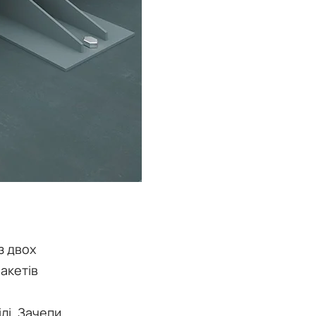
з двох
пакетів
лі. Зачепи