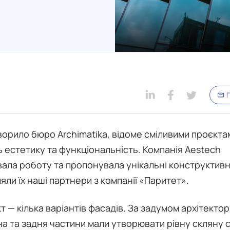
П
ворило бюро Archimatika, відоме сміливими проєкта
 естетику та функціональність. Компанія Aestech
вала роботу та пропонувала унікальні конструктивн
яли їх наші партнери з компанії «Паритет».
т — кілька варіантів фасадів. За задумом архітектор
а та задня частини мали утворювати рівну скляну ст