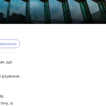
ідписатися
ми, що
і рішення,
ів,
іну, а