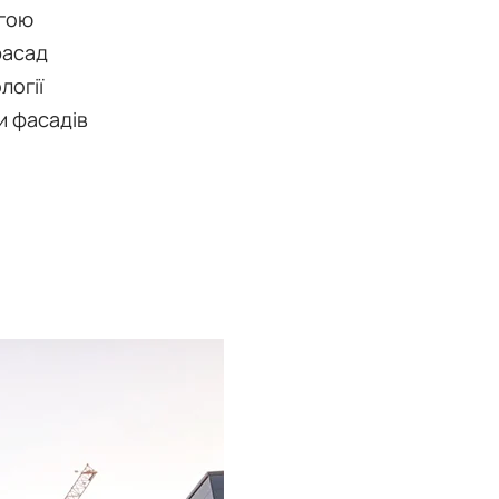
огою
фасад
логії
и фасадів