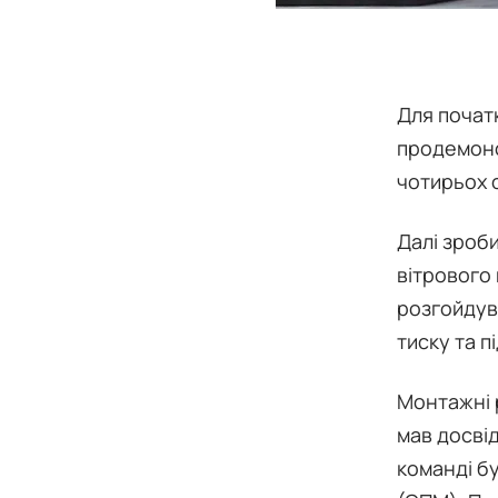
Для почат
продемонс
чотирьох с
Далі зроби
вітрового
розгойдув
тиску та 
Монтажні р
мав досвід
команді б