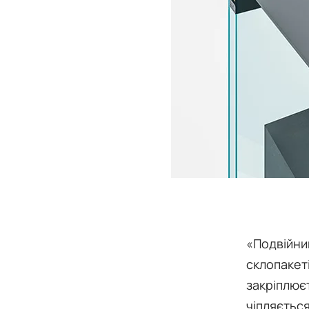
«Подвійни
склопакеті
закріплює
чіпляється