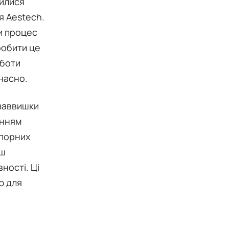
шилися
я Aestech.
и процес
робити це
оботи
часно.
 заввишки
анням
опорних
ьш
ності. Ці
ю для