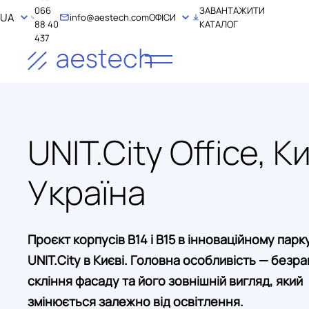
066
ЗАВАНТАЖИТИ
UA
info@aestech.com
ОФІСИ
88 40
КАТАЛОГ
437
UNIT.City Office, Ки
Україна
Проєкт корпусів В14 і В15 в інноваційному парк
UNIT.City в Києві. Головна особливість — безр
скління фасаду та його зовнішній вигляд, який
змінюється залежно від освітлення.