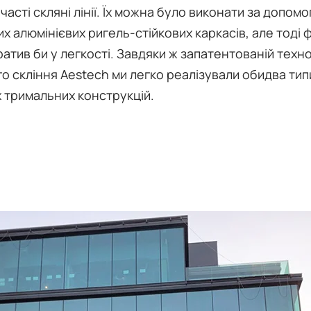
бчасті скляні лінії. Їх можна було виконати за допом
х алюмінієвих ригель-стійкових каркасів, але тоді 
атив би у легкості. Завдяки ж запатентованій техно
о скління Aestech ми легко реалізували обидва тип
х тримальних конструкцій.