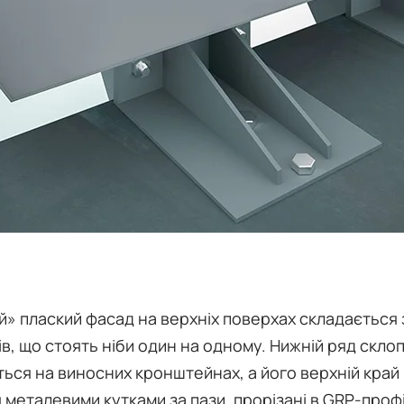
й» плаский фасад на верхніх поверхах складається 
в, що стоять ніби один на одному. Нижній ряд скло
ться на виносних кронштейнах, а його верхній край
 металевими кутками за пази, прорізані в GRP-профі