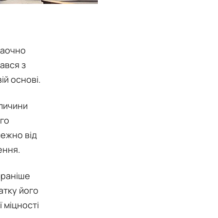
наочно
ався з
ій основі.
еличини
ого
лежно від
ення.
 раніше
атку його
 міцності