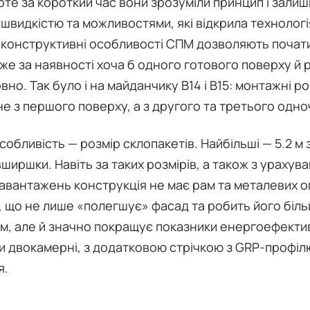
оте за короткий час вони зрозуміли принцип і зали
швидкістю та можливостями, які відкрила технологі
 конструктивні особливості СПМ дозволяють почат
же за наявності хоча б одного готового поверху й 
вно. Так було і на майданчику В14 і В15: монтажні р
не з першого поверху, а з другого та третього одно
обливість — розмір склопакетів. Найбільші — 5.2 м
авширшки. Навіть за таких розмірів, а також з урахув
навантажень конструкція не має рам та металевих 
, що не лише «полегшує» фасад та робить його біл
м, але й значно покращує показники енергоефектив
и двокамерні, з додатковою стрічкою з GRP-профіл
я.