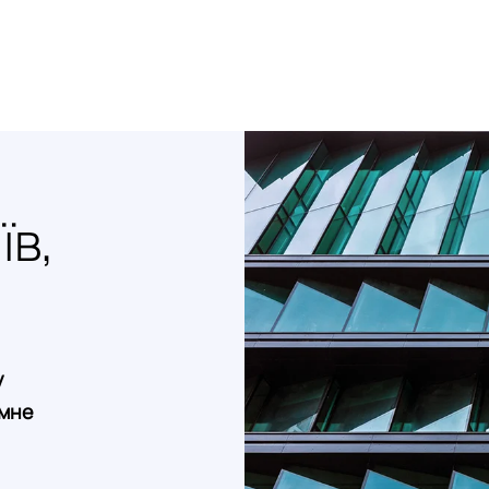
їв,
у
амне