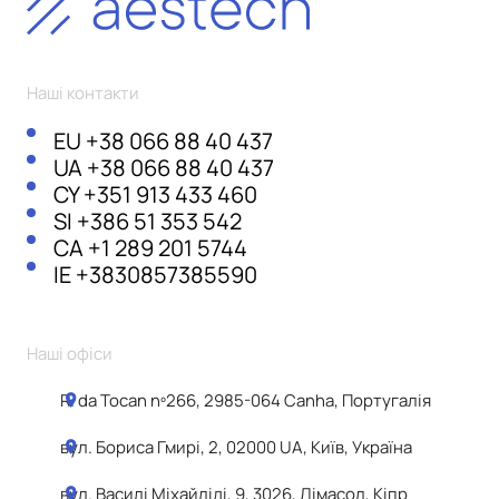
Наші контакти
EU
+38 066 88 40 437
UA
+38 066 88 40 437
CY
+351 913 433 460
SI
+386 51 353 542
CA
+1 289 201 5744
IE
+3830857385590
Наші офіси
R. da Tocan nº266, 2985-064 Canha, Португалія
вул. Бориса Гмирі, 2, 02000 UA, Київ, Україна
вул. Василі Міхайліді, 9, 3026, Лімасол, Кіпр