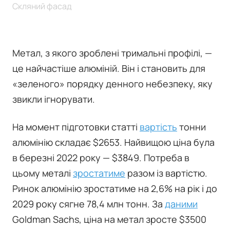
Скляний фасад
Метал, з якого зроблені тримальні профілі, —
це найчастіше алюміній. Він і становить для
«зеленого» порядку денного небезпеку, яку
звикли ігнорувати.
На момент підготовки статті
вартість
тонни
алюмінію складає $2653. Найвищою ціна була
в березні 2022 року — $3849. Потреба в
цьому металі
зростатиме
разом із вартістю.
Ринок алюмінію зростатиме на 2,6% на рік і до
2029 року сягне 78,4 млн тонн. За
даними
Goldman Sachs, ціна на метал зросте $3500