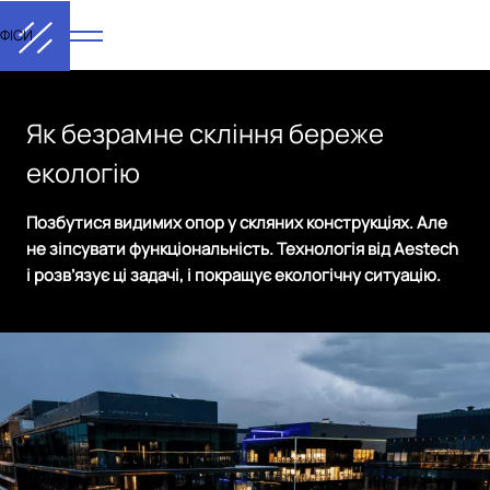
ФІСИ
Як безрамне скління береже
екологію
Позбутися видимих опор у скляних конструкціях. Але
не зіпсувати функціональність. Технологія від Aestech
і розв’язує ці задачі, і покращує екологічну ситуацію.