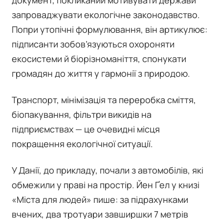
документ, покликаний мотивувати держави
запроваджувати екологічне законодавство.
Попри утопічні формулювання, він артикулює:
підписанти зобов’язуються охороняти
екосистеми й біорізноманіття, спонукати
громадян до життя у гармонії з природою.
Транспорт, мінімізація та переробка сміття,
біопакування, фільтри викидів на
підприємствах — це очевидні місця
покращення екологічної ситуації.
У Данії, до прикладу, почали з автомобілів, які
обмежили у праві на простір. Йен Ґел у книзі
«Міста для людей» пише: за підрахунками
вчених, два тротуари завширшки 7 метрів