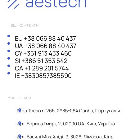
Наші контакти
EU
+38 066 88 40 437
UA
+38 066 88 40 437
CY
+351 913 433 460
SI
+386 51 353 542
CA
+1 289 201 5744
IE
+3830857385590
Наші офіси
R. da Tocan nº266, 2985-064 Canha, Португалія
вул. Бориса Гмирі, 2, 02000 UA, Київ, Україна
вул. Василі Міхайліді, 9, 3026, Лімасол, Кіпр