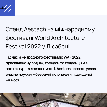
ФІСИ
Стенд Aestech на міжнародному
фестивалі World Architecture
Festival 2022 у Лісабоні
Під час міжнародного фестивалю WAF 2022,
присвяченому подіям, трендам та тенденціям в
архітектурі та девелопменті, Aestech презентувала
власне ноу-хау – безрамні склопакети підвищеної
міцності.