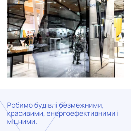
Робимо будівлі безмежними,
красивими, енергоефективними і
міцними.