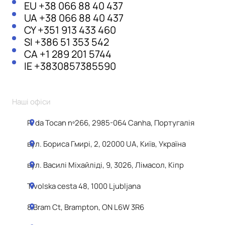
EU
+38 066 88 40 437
UA
+38 066 88 40 437
CY
+351 913 433 460
SI
+386 51 353 542
CA
+1 289 201 5744
IE
+3830857385590
Наші офіси
R. da Tocan nº266, 2985-064 Canha, Португалія
вул. Бориса Гмирі, 2, 02000 UA, Київ, Україна
вул. Василі Міхайліді, 9, 3026, Лімасол, Кіпр
Tivolska cesta 48, 1000 Ljubljana
8 Bram Ct, Brampton, ON L6W 3R6