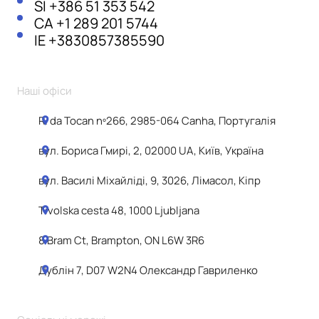
SI
+386 51 353 542
CA
+1 289 201 5744
IE
+3830857385590
Наші офіси
R. da Tocan nº266, 2985-064 Canha, Португалія
вул. Бориса Гмирі, 2, 02000 UA, Київ, Україна
вул. Василі Міхайліді, 9, 3026, Лімасол, Кіпр
Tivolska cesta 48, 1000 Ljubljana
8 Bram Ct, Brampton, ON L6W 3R6
Дублін 7, D07 W2N4 Олександр Гавриленко