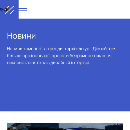
ФІСИ
Новини
Новини компанії та тренди в архітектурі. Дізнайтеся
більше про інновації, проєкти безрамного скління,
використання скла в дизайні й інтер'єрі.