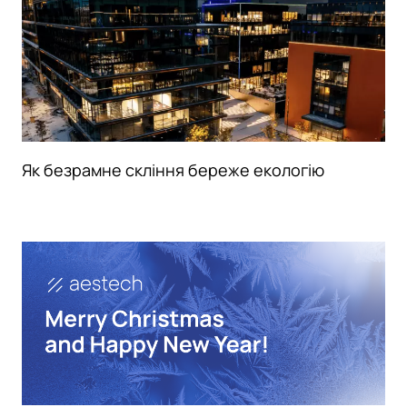
Як безрамне скління береже екологію