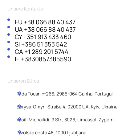
Unsere Kontakte
EU
+38 066 88 40 437
UA
+38 066 88 40 437
CY
+351 913 433 460
SI
+386 51 353 542
CA
+1 289 201 5744
IE
+3830857385590
Unseren Büros
R. da Tocan nº266, 2985-064 Canha, Portugal
Borysa-Gmyri-Straße 4, 02000 UA, Kyiv, Ukraine
Vasili Michailidi, 9 Str., 3026, Limassol, Zypern
Tivolska cesta 48, 1000 Ljubljana