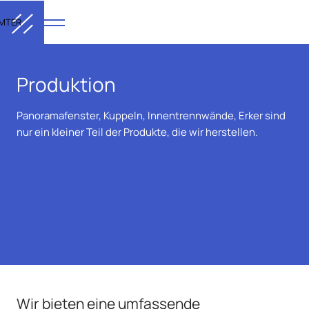
MTER
Produktion
Panoramafenster, Kuppeln, Innentrennwände, Erker sind
nur ein kleiner Teil der Produkte, die wir herstellen.
Wir bieten eine umfassende