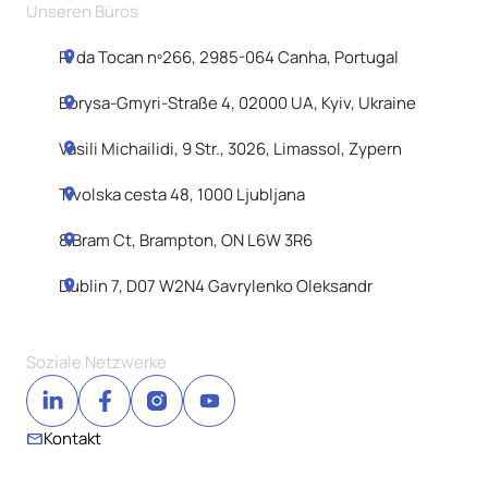
Unseren Büros
R. da Tocan nº266, 2985-064 Canha, Portugal
Borysa-Gmyri-Straße 4, 02000 UA, Kyiv, Ukraine
Vasili Michailidi, 9 Str., 3026, Limassol, Zypern
Tivolska cesta 48, 1000 Ljubljana
8 Bram Ct, Brampton, ON L6W 3R6
Dublin 7, D07 W2N4 Gavrylenko Oleksandr
Soziale Netzwerke
Kontakt