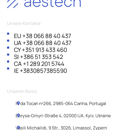
Unsere Kontakte
EU
+38 066 88 40 437
UA
+38 066 88 40 437
CY
+351 913 433 460
SI
+386 51 353 542
CA
+1 289 201 5744
IE
+3830857385590
Unseren Büros
R. da Tocan nº266, 2985-064 Canha, Portugal
Borysa-Gmyri-Straße 4, 02000 UA, Kyiv, Ukraine
Vasili Michailidi, 9 Str., 3026, Limassol, Zypern