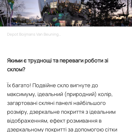
Depot Boijmans Van Beuningen у Роттердамі
Якими є труднощі та переваги роботи зі
склом?
Їх багато! Подвійне скло вигнуте до
максимуму, ідеальний (природний) колір,
загартовані скляні панелі найбільшого
розміру, дзеркальне покриття з ідеальним
відображенням, ефект розмивання в
дзеркальному покритті за допомогою сітки