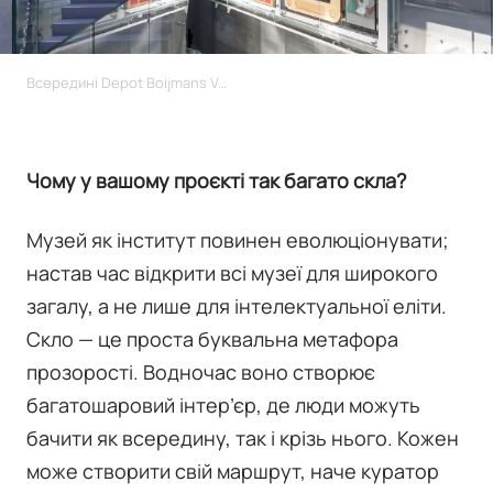
Всередині Depot Boijmans Van Beuningen
Чому у вашому проєкті так багато скла?
Музей як інститут повинен еволюціонувати;
настав час відкрити всі музеї для широкого
загалу, а не лише для інтелектуальної еліти.
Скло — це проста буквальна метафора
прозорості. Водночас воно створює
багатошаровий інтер’єр, де люди можуть
бачити як всередину, так і крізь нього. Кожен
може створити свій маршрут, наче куратор