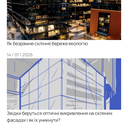
Як безрамне скління береже екологію
14 / 01 / 2026
Звідки беруться оптичні викривлення на скляних
фасадах і як їх уникнути?