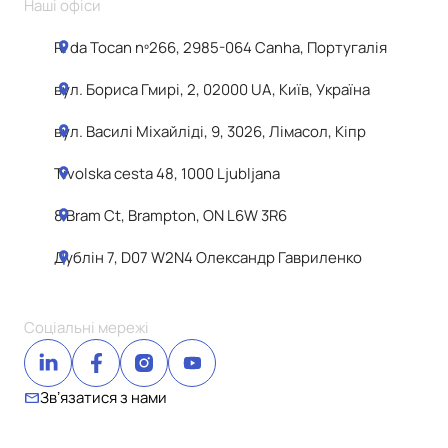
Наші офіси
R. da Tocan nº266, 2985-064 Canha, Португалія
вул. Бориса Гмирі, 2, 02000 UA, Київ, Україна
вул. Василі Міхайліді, 9, 3026, Лімасол, Кіпр
Tivolska cesta 48, 1000 Ljubljana
8 Bram Ct, Brampton, ON L6W 3R6
Дублін 7, D07 W2N4 Олександр Гавриленко
Соціальні мережі
Звʼязатися з нами