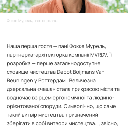
Фокке Мурель, партнерка-архітекторка компанії MVRDV
Наша перша гостя — пані Фокке Мурель,
партнерка-архітекторка компанії MVRDV. Її
розробка — перше загальнодоступне
сховище мистецтва Depot Boijmans Van
Beuningen у Роттердамі. Величезна
дзеркальна «чаша» стала прикрасою міста та
водночас взірцем ергономічної та людино-
орієнтованої споруди. Символічно, що саме
такий витвір мистецтва призначений
зберігати в собі витвори мистецтва. І, звісно,