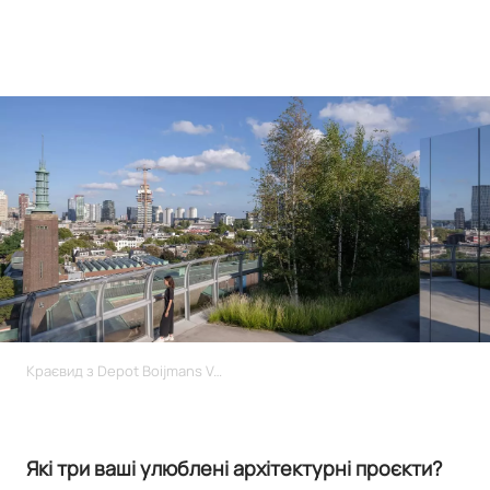
Краєвид з Depot Boijmans Van Beuningen
Які три ваші улюблені архітектурні проєкти?