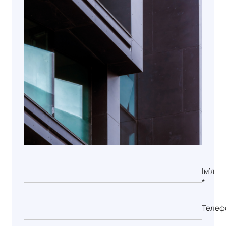
Ім’я
*
Телеф