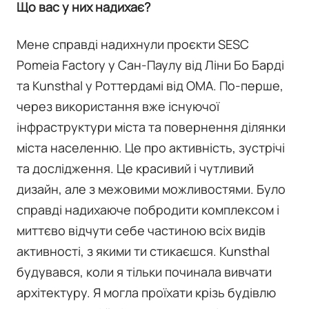
Що вас у них надихає?
Мене справді надихнули проєкти SESC
Pomeia Factory у Сан-Паулу від Ліни Бо Барді
та Kunsthal у Роттердамі від OMA. По-перше,
через використання вже існуючої
інфраструктури міста та повернення ділянки
міста населенню. Це про активність, зустрічі
та дослідження. Це красивий і чутливий
дизайн, але з межовими можливостями. Було
справді надихаюче побродити комплексом і
миттєво відчути себе частиною всіх видів
активності, з якими ти стикаєшся. Kunsthal
будувався, коли я тільки починала вивчати
архітектуру. Я могла проїхати крізь будівлю