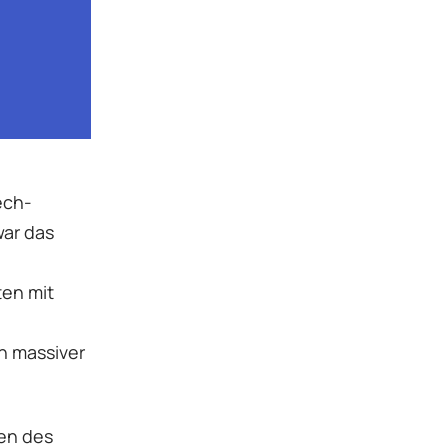
ech-
war das
ten mit
n massiver
men des