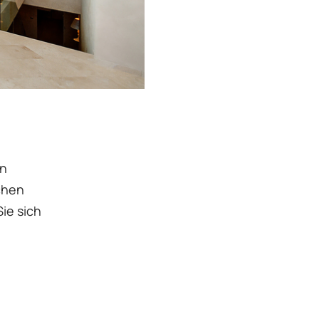
en
chen
ie sich