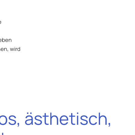
e
ieben
en, wird
s, ästhetisch,