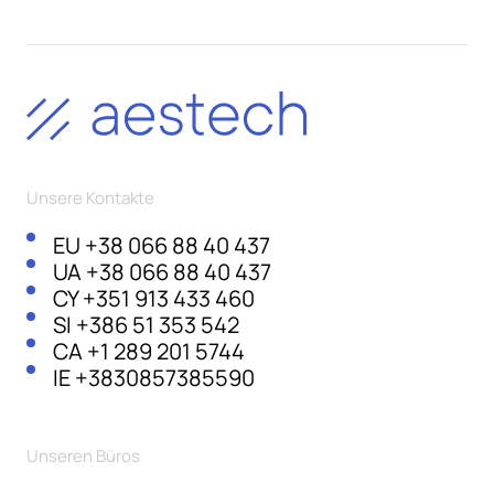
Unsere Kontakte
EU
+38 066 88 40 437
UA
+38 066 88 40 437
CY
+351 913 433 460
SI
+386 51 353 542
CA
+1 289 201 5744
IE
+3830857385590
Unseren Büros