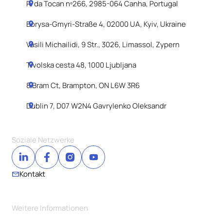
R. da Tocan nº266, 2985-064 Canha, Portugal
Borysa-Gmyri-Straße 4, 02000 UA, Kyiv, Ukraine
Vasili Michailidi, 9 Str., 3026, Limassol, Zypern
Tivolska cesta 48, 1000 Ljubljana
8 Bram Ct, Brampton, ON L6W 3R6
Dublin 7, D07 W2N4 Gavrylenko Oleksandr
Soziale Netzwerke
Kontakt
Weitere Informationen